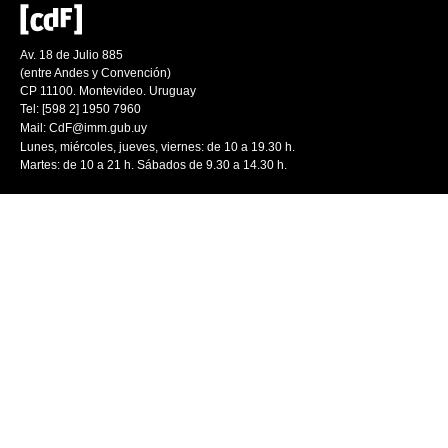
Av. 18 de Julio 885
(entre Andes y Convención)
CP 11100. Montevideo. Uruguay
Tel: [598 2] 1950 7960
Mail:
CdF@imm.gub.uy
Lunes, miércoles, jueves, viernes: de 10 a 19.30 h.
Martes: de 10 a 21 h. Sábados de 9.30 a 14.30 h.