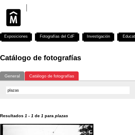
Exposiciones
Fotografías del CdF
Investigación
Educat
Catálogo de fotografías
General
Catálogo de fotografías
Resultados
1
-
1
de
1
para
plazas