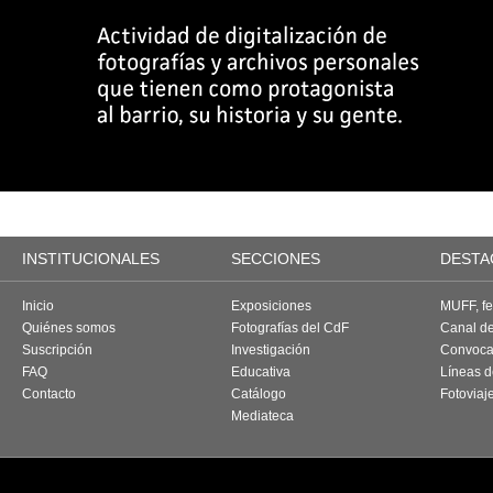
INSTITUCIONALES
SECCIONES
DESTA
Inicio
Exposiciones
MUFF, fes
Quiénes somos
Fotografías del CdF
Canal d
Suscripción
Investigación
Convoca
FAQ
Educativa
Líneas d
Contacto
Catálogo
Fotoviaj
Mediateca