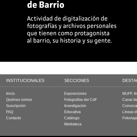
INSTITUCIONALES
SECCIONES
DESTA
Inicio
Exposiciones
MUFF, fes
Quiénes somos
Fotografías del CdF
Canal d
Suscripción
Investigación
Convoca
FAQ
Educativa
Líneas d
Contacto
Catálogo
Fotoviaj
Mediateca