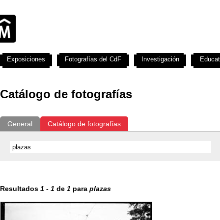
Exposiciones
Fotografías del CdF
Investigación
Educat
Catálogo de fotografías
General
Catálogo de fotografías
Resultados
1
-
1
de
1
para
plazas