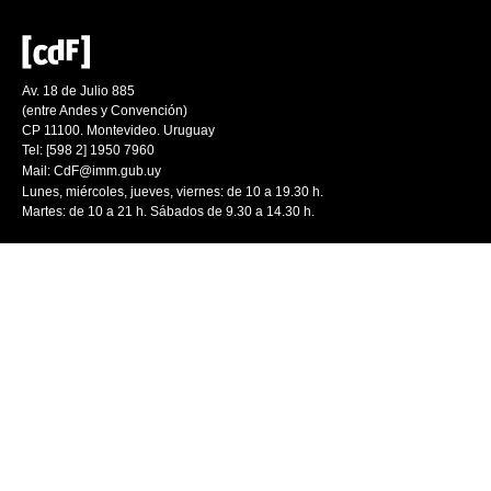
Av. 18 de Julio 885
(entre Andes y Convención)
CP 11100. Montevideo. Uruguay
Tel: [598 2] 1950 7960
Mail:
CdF@imm.gub.uy
Lunes, miércoles, jueves, viernes: de 10 a 19.30 h.
Martes: de 10 a 21 h. Sábados de 9.30 a 14.30 h.