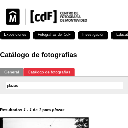
Exposiciones
Fotografías del CdF
Investigación
Educat
Catálogo de fotografías
General
Catálogo de fotografías
Resultados
1
-
1
de
1
para
plazas