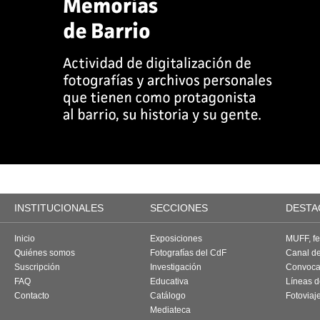
INSTITUCIONALES
SECCIONES
DESTA
Inicio
Exposiciones
MUFF, fes
Quiénes somos
Fotografías del CdF
Canal d
Suscripción
Investigación
Convoca
FAQ
Educativa
Líneas d
Contacto
Catálogo
Fotoviaj
Mediateca