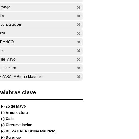
rango
lís
rcunvalación
aza
ARANCO
lle
 de Mayo
quitectura
 ZABALA Bruno Mauricio
alabras clave
(-)
25 de Mayo
(-)
Arquitectura
(-)
Calle
(-)
Circunvalación
(-)
DE ZABALA Bruno Mauricio
(-)
Durango