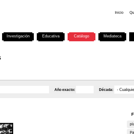
Inicio
Qu
Investigación
Educativa
Catálogo
Mediateca
s
Año exacto:
Década:
F
pl
Pa