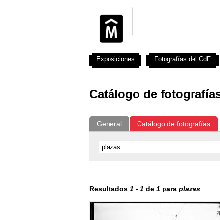
Exposiciones
Fotografías del CdF
Catálogo de fotografía
General
Catálogo de fotografías
Resultados
1
-
1
de
1
para
plazas