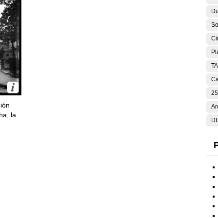
Du
So
Ci
Pl
T
Ca
25
ción
Ar
ha, la
DE
P