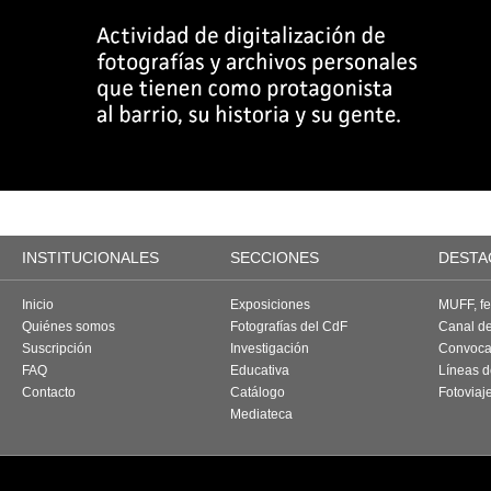
INSTITUCIONALES
SECCIONES
DESTA
Inicio
Exposiciones
MUFF, fes
Quiénes somos
Fotografías del CdF
Canal d
Suscripción
Investigación
Convoca
FAQ
Educativa
Líneas d
Contacto
Catálogo
Fotoviaj
Mediateca