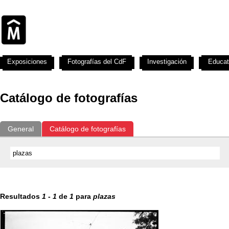
Exposiciones
Fotografías del CdF
Investigación
Educat
Catálogo de fotografías
General
Catálogo de fotografías
Resultados
1
-
1
de
1
para
plazas