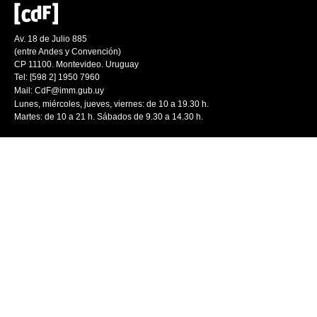
Av. 18 de Julio 885
(entre Andes y Convención)
CP 11100. Montevideo. Uruguay
Tel: [598 2] 1950 7960
Mail:
CdF@imm.gub.uy
Lunes, miércoles, jueves, viernes: de 10 a 19.30 h.
Martes: de 10 a 21 h. Sábados de 9.30 a 14.30 h.