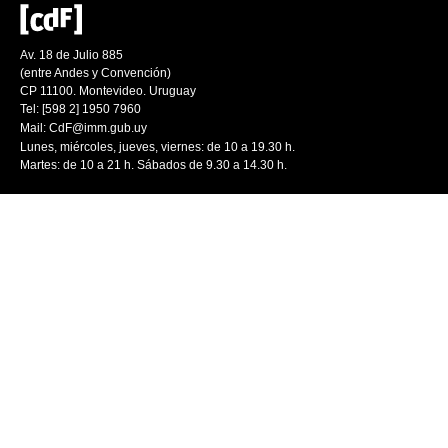
Av. 18 de Julio 885
(entre Andes y Convención)
CP 11100. Montevideo. Uruguay
Tel: [598 2] 1950 7960
Mail:
CdF@imm.gub.uy
Lunes, miércoles, jueves, viernes: de 10 a 19.30 h.
Martes: de 10 a 21 h. Sábados de 9.30 a 14.30 h.