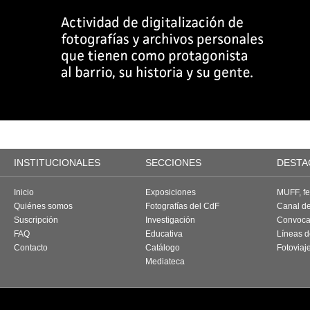
INSTITUCIONALES
SECCIONES
DESTA
Inicio
Exposiciones
MUFF, fes
Quiénes somos
Fotografías del CdF
Canal d
Suscripción
Investigación
Convoca
FAQ
Educativa
Líneas d
Contacto
Catálogo
Fotoviaj
Mediateca