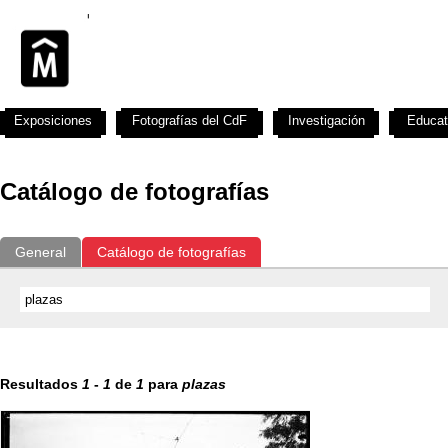
Exposiciones
Fotografías del CdF
Investigación
Educat
Catálogo de fotografías
General
Catálogo de fotografías
Resultados
1
-
1
de
1
para
plazas