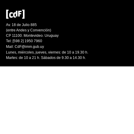
Av. 18 de Julio 885
(entre Andes y Convención)
CP 11100. Montevideo. Uruguay
Tel: [598 2] 1950 7960
Mail:
CdF@imm.gub.uy
Lunes, miércoles, jueves, viernes: de 10 a 19.30 h.
Martes: de 10 a 21 h. Sábados de 9.30 a 14.30 h.