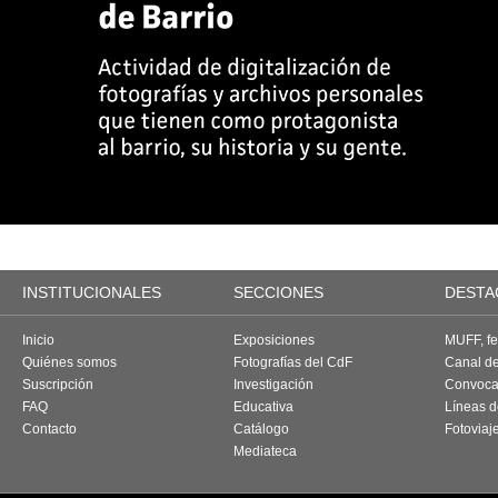
INSTITUCIONALES
SECCIONES
DESTA
Inicio
Exposiciones
MUFF, fes
Quiénes somos
Fotografías del CdF
Canal d
Suscripción
Investigación
Convoca
FAQ
Educativa
Líneas d
Contacto
Catálogo
Fotoviaj
Mediateca