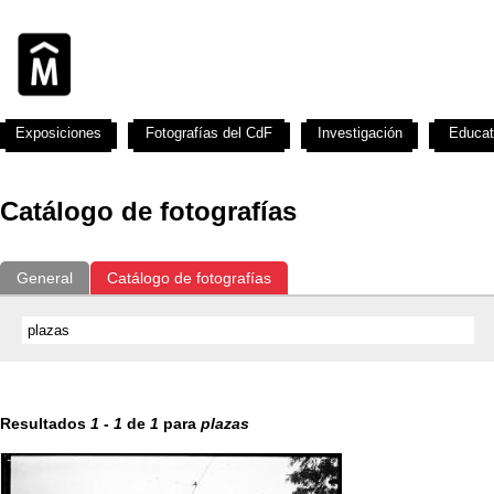
Exposiciones
Fotografías del CdF
Investigación
Educat
Catálogo de fotografías
General
Catálogo de fotografías
Resultados
1
-
1
de
1
para
plazas