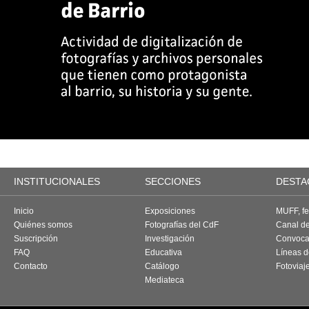
INSTITUCIONALES
SECCIONES
DESTA
Inicio
Exposiciones
MUFF, fes
Quiénes somos
Fotografías del CdF
Canal d
Suscripción
Investigación
Convoca
FAQ
Educativa
Líneas d
Contacto
Catálogo
Fotoviaj
Mediateca