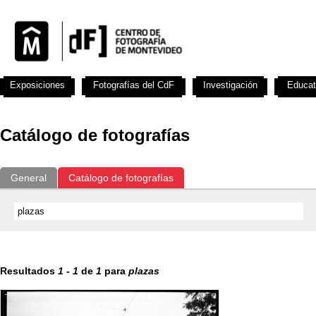
Exposiciones
Fotografías del CdF
Investigación
Educat
Catálogo de fotografías
General
Catálogo de fotografías
Resultados
1
-
1
de
1
para
plazas