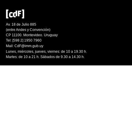
Av. 18 de Julio 885
(entre Andes y Convención)
CP 11100. Montevideo. Uruguay
Tel: [598 2] 1950 7960
Mail:
CdF@imm.gub.uy
Lunes, miércoles, jueves, viernes: de 10 a 19.30 h.
Martes: de 10 a 21 h. Sábados de 9.30 a 14.30 h.