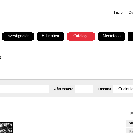
Inicio
Qu
Investigación
Educativa
Catálogo
Mediateca
s
Año exacto:
Década:
F
pl
Pa