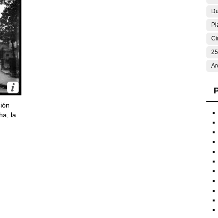
Du
Pl
Ci
25
Ar
P
ción
ha, la