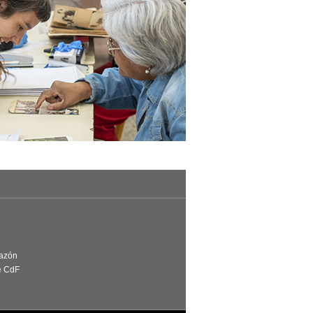
Razón
e CdF