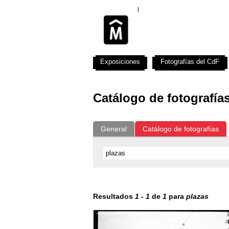
Exposiciones
Fotografías del CdF
Catálogo de fotografía
General
Catálogo de fotografías
Resultados
1
-
1
de
1
para
plazas