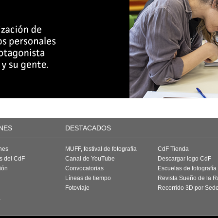
NES
DESTACADOS
nes
MUFF, festival de fotografía
CdF Tienda
as del CdF
Canal de YouTube
Descargar logo CdF
ión
Convocatorias
Escuelas de fotografía
Líneas de tiempo
Revista Sueño de la 
Fotoviaje
Recorrido 3D por Sed
a