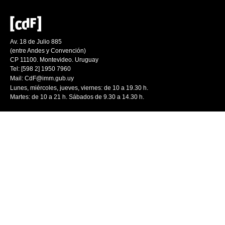
Av. 18 de Julio 885
(entre Andes y Convención)
CP 11100. Montevideo. Uruguay
Tel: [598 2] 1950 7960
Mail:
CdF@imm.gub.uy
Lunes, miércoles, jueves, viernes: de 10 a 19.30 h.
Martes: de 10 a 21 h. Sábados de 9.30 a 14.30 h.