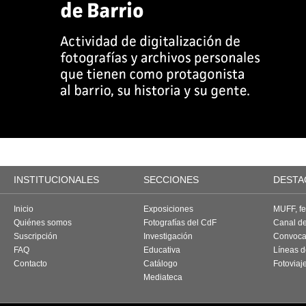
INSTITUCIONALES
SECCIONES
DESTA
Inicio
Exposiciones
MUFF, fes
Quiénes somos
Fotografías del CdF
Canal d
Suscripción
Investigación
Convoca
FAQ
Educativa
Líneas d
Contacto
Catálogo
Fotoviaj
Mediateca