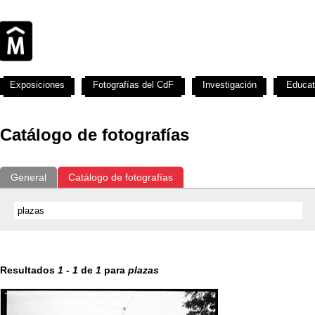
Exposiciones
Fotografías del CdF
Investigación
Educat
Catálogo de fotografías
General
Catálogo de fotografías
Resultados
1
-
1
de
1
para
plazas