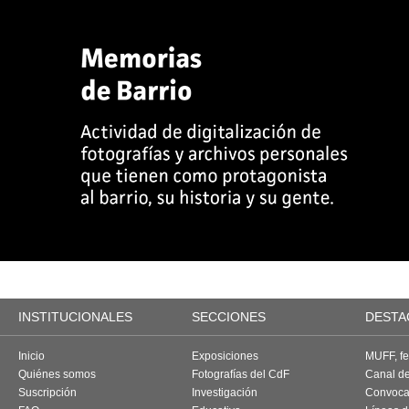
INSTITUCIONALES
SECCIONES
DESTA
Inicio
Exposiciones
MUFF, fes
Quiénes somos
Fotografías del CdF
Canal d
Suscripción
Investigación
Convoca