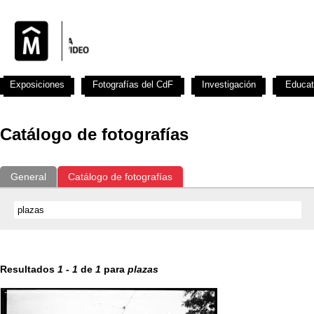
Exposiciones
Fotografías del CdF
Investigación
Educat
Catálogo de fotografías
General
Catálogo de fotografías
Resultados
1
-
1
de
1
para
plazas