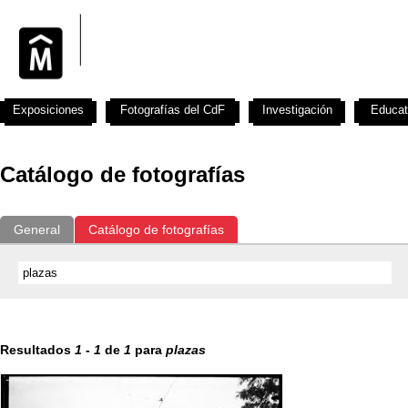
Exposiciones
Fotografías del CdF
Investigación
Educat
Catálogo de fotografías
General
Catálogo de fotografías
Resultados
1
-
1
de
1
para
plazas