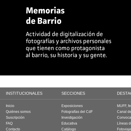
INSTITUCIONALES
SECCIONES
DESTA
Inicio
Exposiciones
MUFF, fes
Quiénes somos
Fotografías del CdF
Canal d
Suscripción
Investigación
Convoca
FAQ
Educativa
Líneas d
Contacto
Catálogo
Fotoviaj