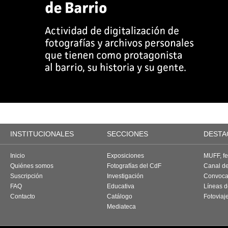
INSTITUCIONALES
SECCIONES
DESTA
Inicio
Exposiciones
MUFF, fes
Quiénes somos
Fotografías del CdF
Canal d
Suscripción
Investigación
Convoca
FAQ
Educativa
Líneas d
Contacto
Catálogo
Fotoviaj
Mediateca