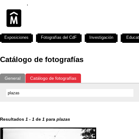
Exposiciones
Fotografías del CdF
Investigación
Educat
Catálogo de fotografías
General
Catálogo de fotografías
Resultados
1
-
1
de
1
para
plazas