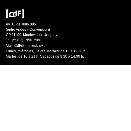
Av. 18 de Julio 885
(entre Andes y Convención)
CP 11100. Montevideo. Uruguay
Tel: [598 2] 1950 7960
Mail:
CdF@imm.gub.uy
Lunes, miércoles, jueves, viernes: de 10 a 19.30 h.
Martes: de 10 a 21 h. Sábados de 9.30 a 14.30 h.