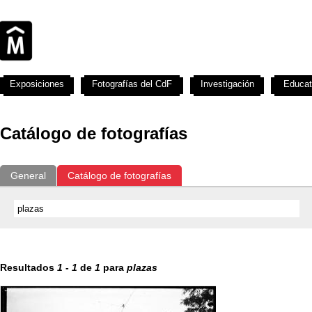
Exposiciones
Fotografías del CdF
Investigación
Educat
Catálogo de fotografías
General
Catálogo de fotografías
Resultados
1
-
1
de
1
para
plazas