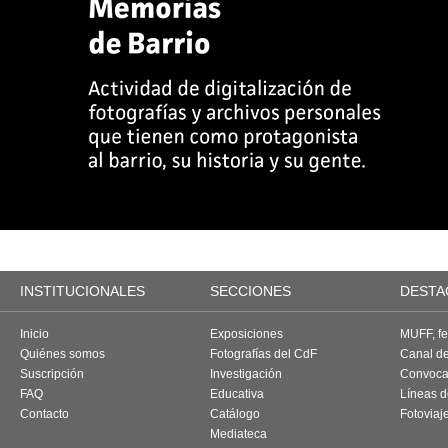
INSTITUCIONALES
SECCIONES
DESTA
Inicio
Exposiciones
MUFF, fes
Quiénes somos
Fotografías del CdF
Canal d
Suscripción
Investigación
Convoca
FAQ
Educativa
Líneas d
Contacto
Catálogo
Fotoviaj
Mediateca