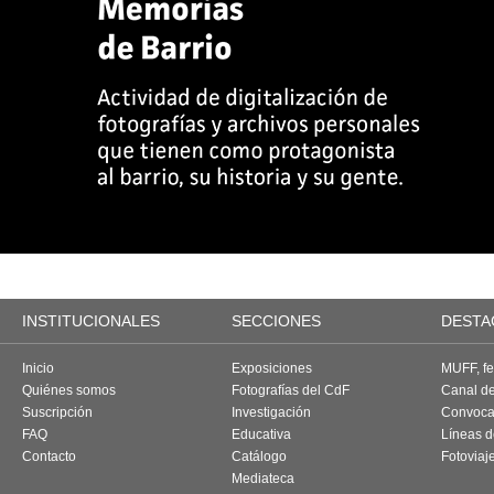
INSTITUCIONALES
SECCIONES
DESTA
Inicio
Exposiciones
MUFF, fes
Quiénes somos
Fotografías del CdF
Canal d
Suscripción
Investigación
Convoca
FAQ
Educativa
Líneas d
Contacto
Catálogo
Fotoviaj
Mediateca