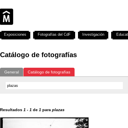
Exposiciones
Fotografías del CdF
Investigación
Educat
Catálogo de fotografías
General
Catálogo de fotografías
Resultados
1
-
1
de
1
para
plazas