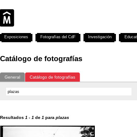
Exposiciones
Fotografías del CdF
Investigación
Educat
Catálogo de fotografías
General
Catálogo de fotografías
Resultados
1
-
1
de
1
para
plazas