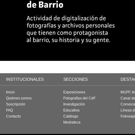
INSTITUCIONALES
SECCIONES
DESTA
Inicio
Exposiciones
MUFF, fes
Quiénes somos
Fotografías del CdF
Canal d
Suscripción
Investigación
Convoca
FAQ
Educativa
Líneas d
Contacto
Catálogo
Fotoviaj
Mediateca