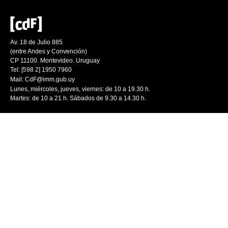
Av. 18 de Julio 885
(entre Andes y Convención)
CP 11100. Montevideo. Uruguay
Tel: [598 2] 1950 7960
Mail:
CdF@imm.gub.uy
Lunes, miércoles, jueves, viernes: de 10 a 19.30 h.
Martes: de 10 a 21 h. Sábados de 9.30 a 14.30 h.