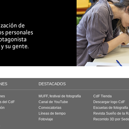
NES
DESTACADOS
nes
MUFF, festival de fotografía
CdF Tienda
as del CdF
Canal de YouTube
Descargar logo CdF
ión
Convocatorias
Escuelas de fotografía
Líneas de tiempo
Revista Sueño de la 
Fotoviaje
Recorrido 3D por Sed
a