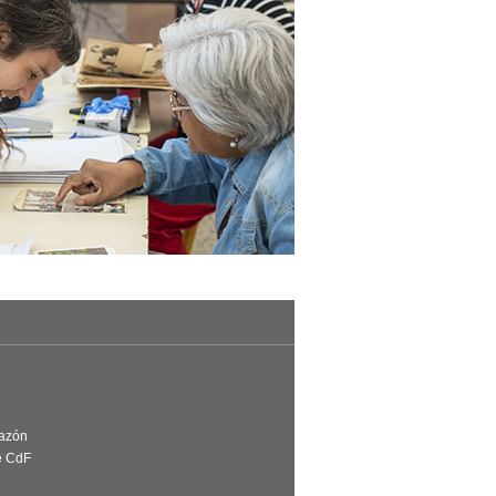
Razón
e CdF