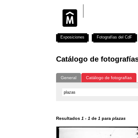
Exposiciones
Fotografías del CdF
Catálogo de fotografía
General
Catálogo de fotografías
Resultados
1
-
1
de
1
para
plazas