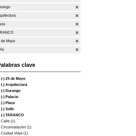
rango
quitectura
aza
ARANCO
 de Mayo
lís
alabras clave
(-)
25 de Mayo
(-)
Arquitectura
(-)
Durango
(-)
Palacio
(-)
Plaza
(-)
Solís
(-)
TARANCO
Calle (1)
Circunvalación (1)
Ciudad Vieja (1)