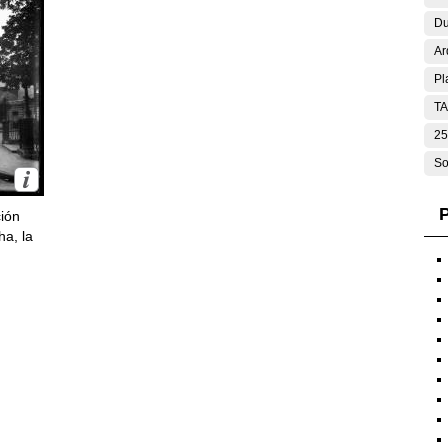
Du
Ar
Pl
T
25
So
P
ción
ha, la