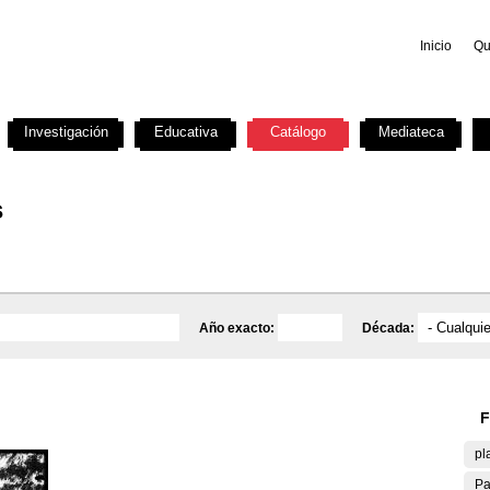
Inicio
Qu
Investigación
Educativa
Catálogo
Mediateca
s
Año exacto:
Década:
F
pl
Pa