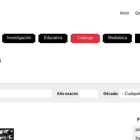
Inicio
Qu
Investigación
Educativa
Catálogo
Mediateca
s
Año exacto:
Década:
F
pl
Pa