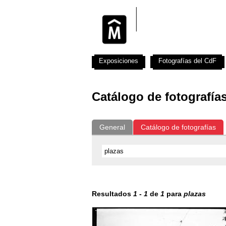
Exposiciones
Fotografías del CdF
Catálogo de fotografía
General
Catálogo de fotografías
Resultados
1
-
1
de
1
para
plazas