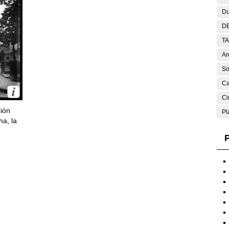
Du
DE
T
Ar
So
Ca
Ci
ción
Pl
ha, la
P