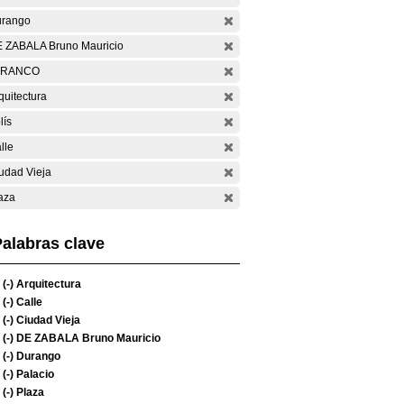
rango
 ZABALA Bruno Mauricio
ARANCO
quitectura
lís
lle
udad Vieja
aza
alabras clave
(-)
Arquitectura
(-)
Calle
(-)
Ciudad Vieja
(-)
DE ZABALA Bruno Mauricio
(-)
Durango
(-)
Palacio
(-)
Plaza