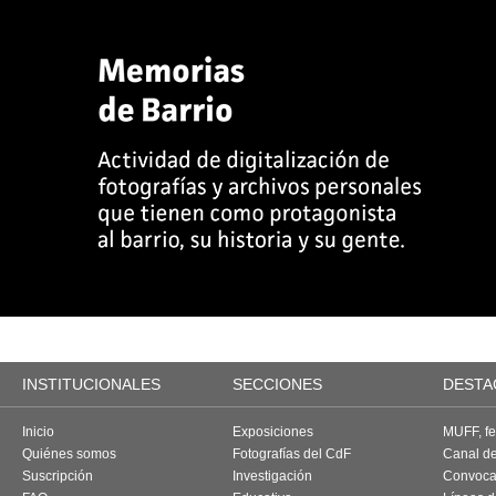
INSTITUCIONALES
SECCIONES
DESTA
Inicio
Exposiciones
MUFF, fes
Quiénes somos
Fotografías del CdF
Canal d
Suscripción
Investigación
Convoca