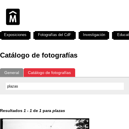
Exposiciones
Fotografías del CdF
Investigación
Educat
Catálogo de fotografías
General
Catálogo de fotografías
Resultados
1
-
1
de
1
para
plazas