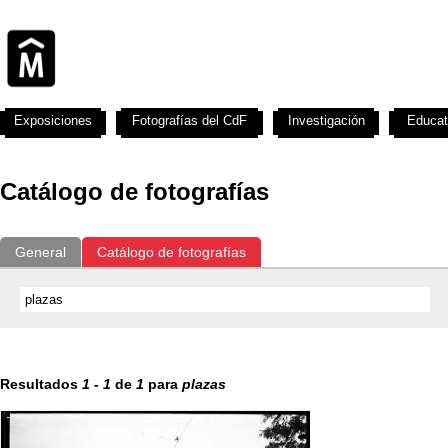
Exposiciones
Fotografías del CdF
Investigación
Educat
Catálogo de fotografías
General
Catálogo de fotografías
Resultados
1
-
1
de
1
para
plazas