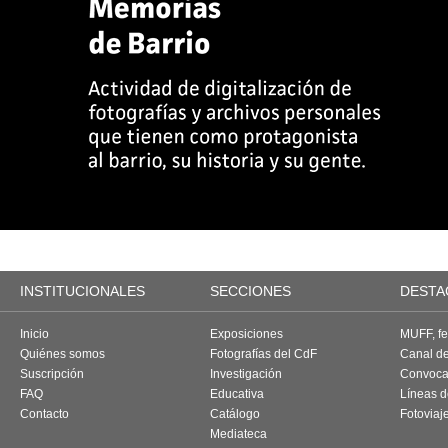
INSTITUCIONALES
SECCIONES
DESTA
Inicio
Exposiciones
MUFF, fes
Quiénes somos
Fotografías del CdF
Canal d
Suscripción
Investigación
Convoca
FAQ
Educativa
Líneas d
Contacto
Catálogo
Fotoviaj
Mediateca