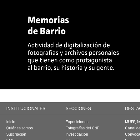
INSTITUCIONALES
SECCIONES
DESTA
Inicio
Exposiciones
MUFF, fes
Quiénes somos
Fotografías del CdF
Canal d
Suscripción
Investigación
Convoca