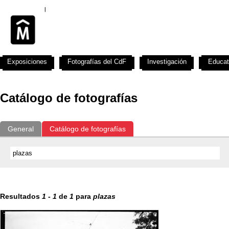
Exposiciones
Fotografías del CdF
Investigación
Educat
Catálogo de fotografías
General
Catálogo de fotografías
Resultados
1
-
1
de
1
para
plazas