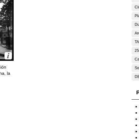
Ci
Pl
Du
Ar
T
25
Ca
ción
So
ha, la
DE
P