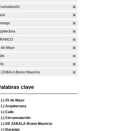
rcunvalación
aza
rango
quitectura
ARANCO
 de Mayo
lle
lís
 ZABALA Bruno Mauricio
alabras clave
(-)
25 de Mayo
(-)
Arquitectura
(-)
Calle
(-)
Circunvalación
(-)
DE ZABALA Bruno Mauricio
(-)
Durango