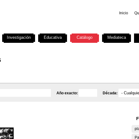
Inicio
Qu
Investigación
Educativa
Catálogo
Mediateca
s
Año exacto:
Década:
F
pl
Pa