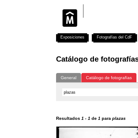
Exposiciones
Fotografías del CdF
Catálogo de fotografía
General
Catálogo de fotografías
Resultados
1
-
1
de
1
para
plazas