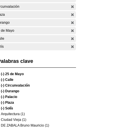
rcunvalación
aza
rango
 de Mayo
lle
lís
alabras clave
(-)
25 de Mayo
(-)
Calle
(-)
Circunvalación
(-)
Durango
(-)
Palacio
(-)
Plaza
(-)
Solís
Arquitectura (1)
Ciudad Vieja (1)
DE ZABALA Bruno Mauricio (1)