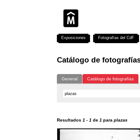
Exposiciones
Fotografías del CdF
Catálogo de fotografía
General
Catálogo de fotografías
Resultados
1
-
1
de
1
para
plazas