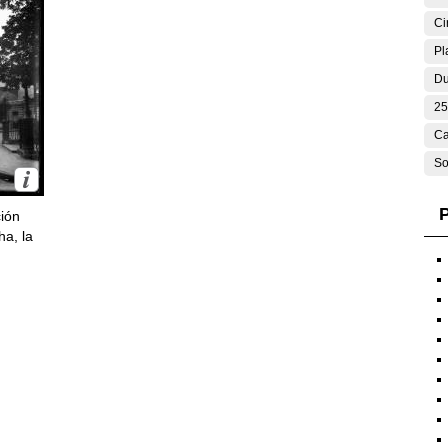
Ci
Pl
Du
25
Ca
So
P
ción
ha, la