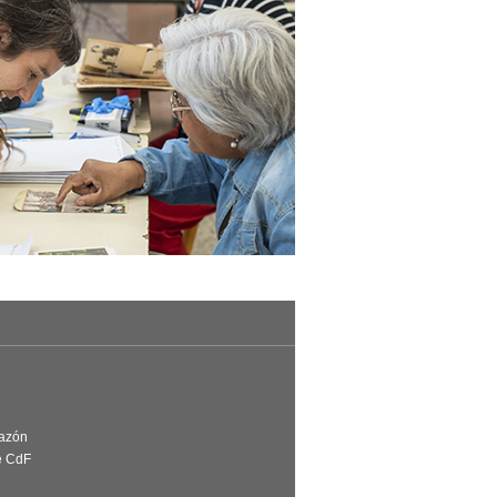
Razón
e CdF