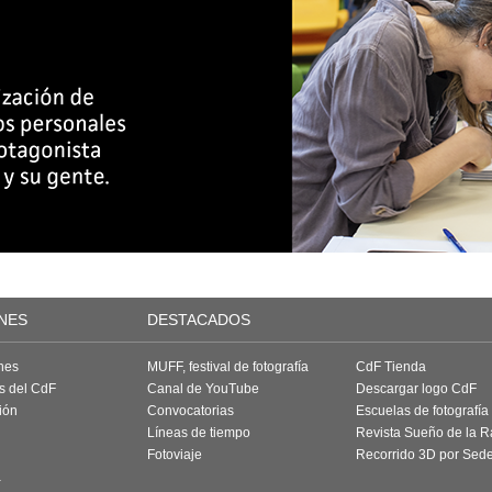
NES
DESTACADOS
nes
MUFF, festival de fotografía
CdF Tienda
as del CdF
Canal de YouTube
Descargar logo CdF
ión
Convocatorias
Escuelas de fotografía
Líneas de tiempo
Revista Sueño de la 
Fotoviaje
Recorrido 3D por Sed
a