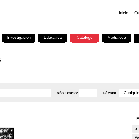
Inicio
Qu
Investigación
Educativa
Catálogo
Mediateca
s
Año exacto:
Década:
F
pl
Pa