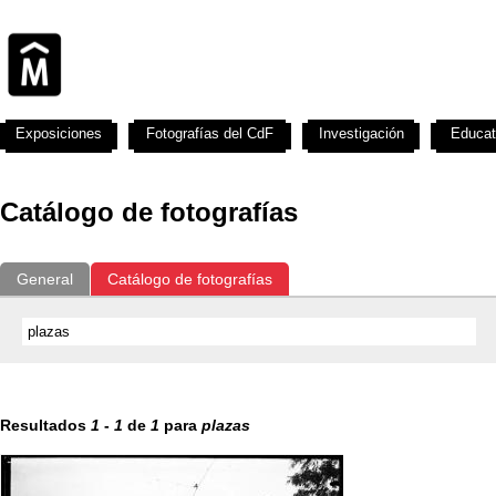
Exposiciones
Fotografías del CdF
Investigación
Educat
Catálogo de fotografías
General
Catálogo de fotografías
Resultados
1
-
1
de
1
para
plazas