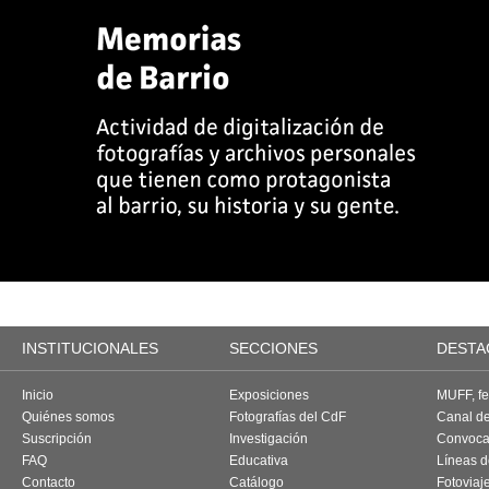
INSTITUCIONALES
SECCIONES
DESTA
Inicio
Exposiciones
MUFF, fes
Quiénes somos
Fotografías del CdF
Canal d
Suscripción
Investigación
Convoca
FAQ
Educativa
Líneas d
Contacto
Catálogo
Fotoviaj