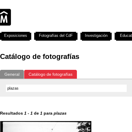
Exposiciones
Fotografías del CdF
Investigación
Educat
Catálogo de fotografías
General
Catálogo de fotografías
Resultados
1
-
1
de
1
para
plazas