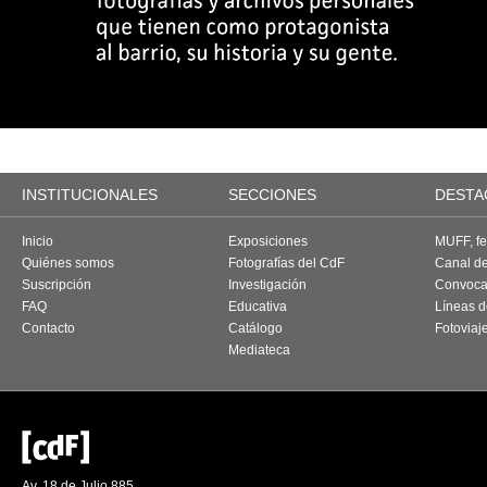
INSTITUCIONALES
SECCIONES
DESTA
Inicio
Exposiciones
MUFF, fes
Quiénes somos
Fotografías del CdF
Canal d
Suscripción
Investigación
Convoca
FAQ
Educativa
Líneas d
Contacto
Catálogo
Fotoviaj
Mediateca
Av. 18 de Julio 885