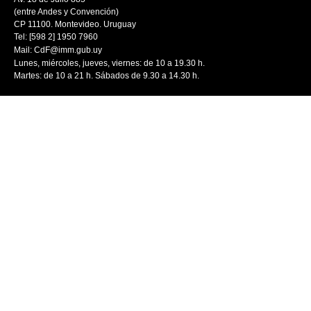
(entre Andes y Convención)
CP 11100. Montevideo. Uruguay
Tel: [598 2] 1950 7960
Mail:
CdF@imm.gub.uy
Lunes, miércoles, jueves, viernes: de 10 a 19.30 h.
Martes: de 10 a 21 h. Sábados de 9.30 a 14.30 h.