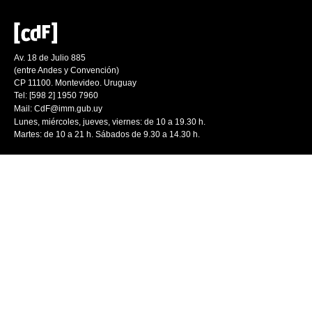
Av. 18 de Julio 885
(entre Andes y Convención)
CP 11100. Montevideo. Uruguay
Tel: [598 2] 1950 7960
Mail:
CdF@imm.gub.uy
Lunes, miércoles, jueves, viernes: de 10 a 19.30 h.
Martes: de 10 a 21 h. Sábados de 9.30 a 14.30 h.