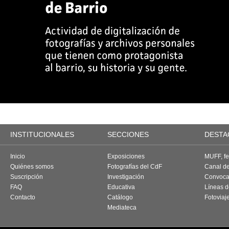
INSTITUCIONALES
SECCIONES
DESTA
Inicio
Exposiciones
MUFF, fes
Quiénes somos
Fotografías del CdF
Canal d
Suscripción
Investigación
Convoca
FAQ
Educativa
Líneas d
Contacto
Catálogo
Fotoviaj
Mediateca