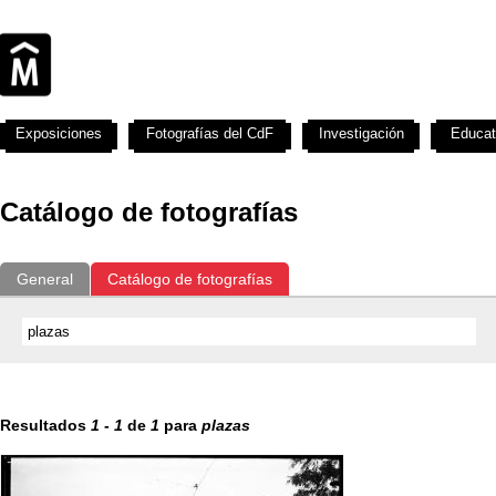
Exposiciones
Fotografías del CdF
Investigación
Educat
Catálogo de fotografías
General
Catálogo de fotografías
Resultados
1
-
1
de
1
para
plazas