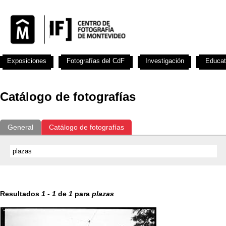
Exposiciones
Fotografías del CdF
Investigación
Educat
Catálogo de fotografías
General
Catálogo de fotografías
Resultados
1
-
1
de
1
para
plazas