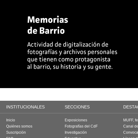
INSTITUCIONALES
SECCIONES
DESTA
Inicio
Exposiciones
MUFF, fes
Quiénes somos
Fotografías del CdF
Canal d
Suscripción
Investigación
Convoca