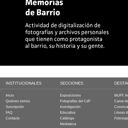
INSTITUCIONALES
SECCIONES
DESTA
Inicio
Exposiciones
MUFF, fes
Quiénes somos
Fotografías del CdF
Canal d
Suscripción
Investigación
Convoca
FAQ
Educativa
Líneas d
Contacto
Catálogo
Fotoviaj
Mediateca