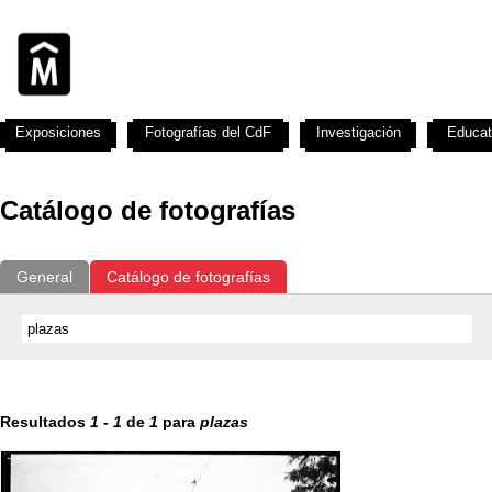
Exposiciones
Fotografías del CdF
Investigación
Educat
Catálogo de fotografías
General
Catálogo de fotografías
Resultados
1
-
1
de
1
para
plazas