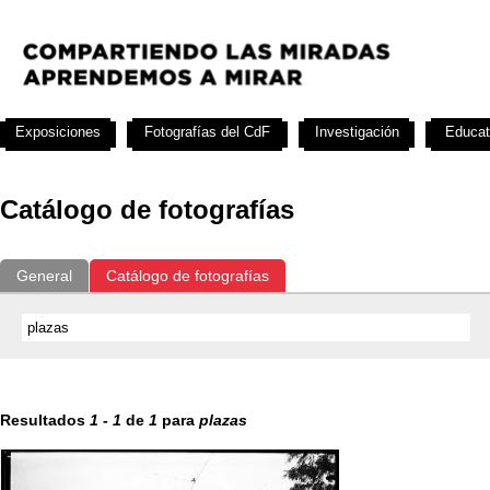
Exposiciones
Fotografías del CdF
Investigación
Educat
Catálogo de fotografías
General
Catálogo de fotografías
Resultados
1
-
1
de
1
para
plazas