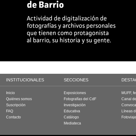
INSTITUCIONALES
SECCIONES
DESTA
Inicio
Exposiciones
MUFF, fes
Quiénes somos
Fotografías del CdF
Canal d
Suscripción
Investigación
Convoca
FAQ
Educativa
Líneas d
Contacto
Catálogo
Fotoviaj
Mediateca