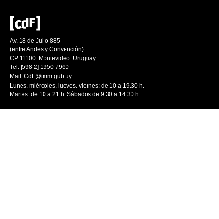
Av. 18 de Julio 885
(entre Andes y Convención)
CP 11100. Montevideo. Uruguay
Tel: [598 2] 1950 7960
Mail:
CdF@imm.gub.uy
Lunes, miércoles, jueves, viernes: de 10 a 19.30 h.
Martes: de 10 a 21 h. Sábados de 9.30 a 14.30 h.