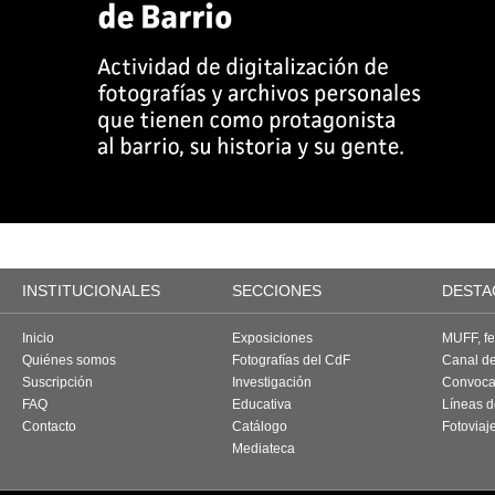
INSTITUCIONALES
SECCIONES
DESTA
Inicio
Exposiciones
MUFF, fes
Quiénes somos
Fotografías del CdF
Canal d
Suscripción
Investigación
Convoca
FAQ
Educativa
Líneas d
Contacto
Catálogo
Fotoviaj
Mediateca