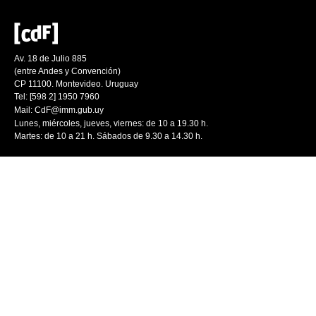
Av. 18 de Julio 885
(entre Andes y Convención)
CP 11100. Montevideo. Uruguay
Tel: [598 2] 1950 7960
Mail:
CdF@imm.gub.uy
Lunes, miércoles, jueves, viernes: de 10 a 19.30 h.
Martes: de 10 a 21 h. Sábados de 9.30 a 14.30 h.