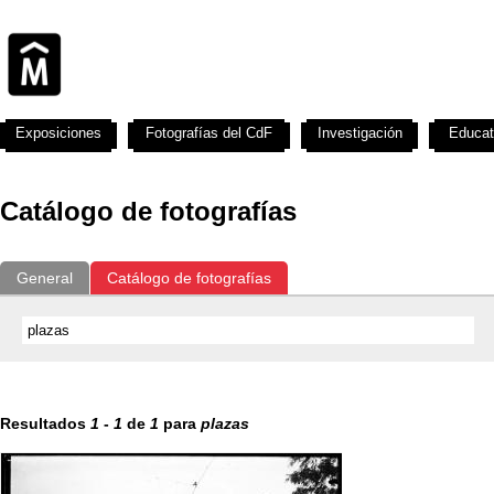
Exposiciones
Fotografías del CdF
Investigación
Educat
Catálogo de fotografías
General
Catálogo de fotografías
Resultados
1
-
1
de
1
para
plazas