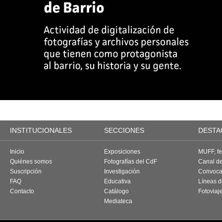
INSTITUCIONALES
SECCIONES
DESTA
Inicio
Exposiciones
MUFF, fes
Quiénes somos
Fotografías del CdF
Canal d
Suscripción
Investigación
Convoca
FAQ
Educativa
Líneas d
Contacto
Catálogo
Fotoviaj
Mediateca