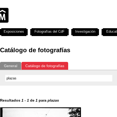
Exposiciones
Fotografías del CdF
Investigación
Educat
Catálogo de fotografías
General
Catálogo de fotografías
Resultados
1
-
1
de
1
para
plazas