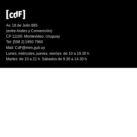
Av. 18 de Julio 885
(entre Andes y Convención)
CP 11100. Montevideo. Uruguay
Tel: [598 2] 1950 7960
Mail:
CdF@imm.gub.uy
Lunes, miércoles, jueves, viernes: de 10 a 19.30 h.
Martes: de 10 a 21 h. Sábados de 9.30 a 14.30 h.