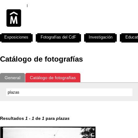
Exposiciones
Fotografías del CdF
Investigación
Educat
Catálogo de fotografías
General
Catálogo de fotografías
Resultados
1
-
1
de
1
para
plazas