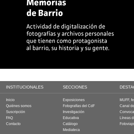
INSTITUCIONALES
SECCIONES
DESTA
Inicio
Exposiciones
MUFF, fes
Quiénes somos
Fotografías del CdF
Canal d
Suscripción
Investigación
Convoca
FAQ
Educativa
Líneas d
Contacto
Catálogo
Fotoviaj
Mediateca