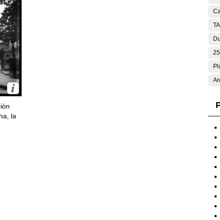
Ca
T
Du
25
Pl
Ar
P
ción
ha, la