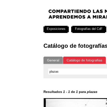
Exposiciones
Fotografías del CdF
Catálogo de fotografía
General
Catálogo de fotografías
Resultados
1
-
1
de
1
para
plazas