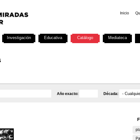
Inicio
Qu
Investigación
Educativa
Catálogo
Mediateca
s
Año exacto:
Década:
F
pl
Pa