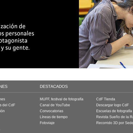
NES
DESTACADOS
nes
MUFF, festival de fotografía
CdF Tienda
as del CdF
Canal de YouTube
Descargar logo CdF
ión
Convocatorias
Escuelas de fotografía
Líneas de tiempo
Revista Sueño de la 
Fotoviaje
Recorrido 3D por Sed
a