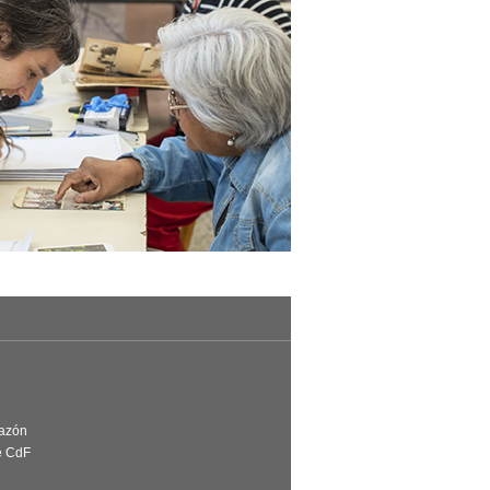
Razón
e CdF