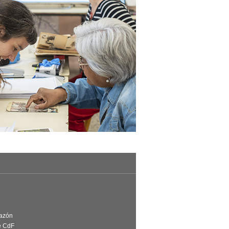
Razón
e CdF