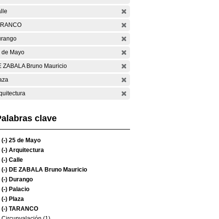
lle
ARANCO
rango
 de Mayo
 ZABALA Bruno Mauricio
aza
quitectura
alabras clave
(-)
25 de Mayo
(-)
Arquitectura
(-)
Calle
(-)
DE ZABALA Bruno Mauricio
(-)
Durango
(-)
Palacio
(-)
Plaza
(-)
TARANCO
Circunvalación (1)