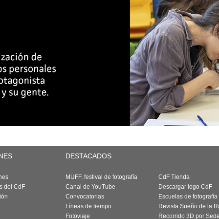
NES
DESTACADOS
nes
MUFF, festival de fotografía
CdF Tienda
as del CdF
Canal de YouTube
Descargar logo CdF
ión
Convocatorias
Escuelas de fotografía
Líneas de tiempo
Revista Sueño de la 
Fotoviaje
Recorrido 3D por Sed