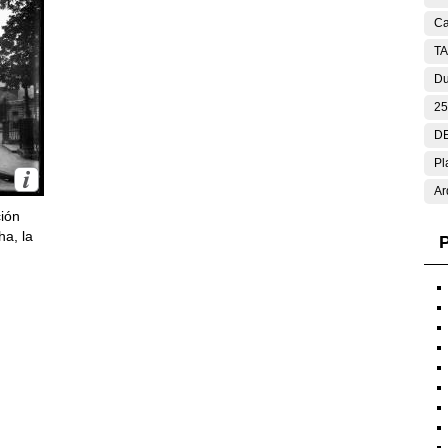
Ca
T
Du
25
DE
Pl
Ar
ción
ha, la
P