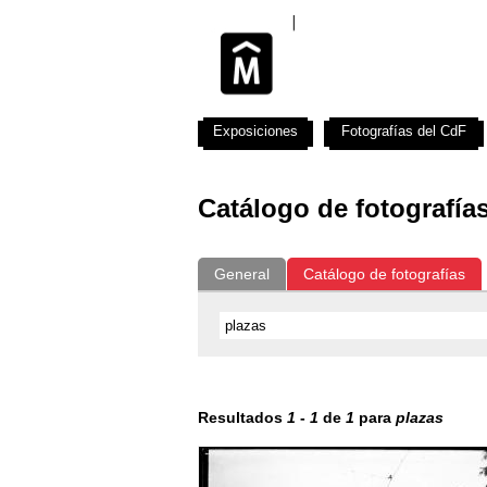
Exposiciones
Fotografías del CdF
Catálogo de fotografía
General
Catálogo de fotografías
Resultados
1
-
1
de
1
para
plazas