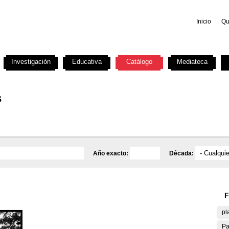
Inicio
Qu
Investigación
Educativa
Catálogo
Mediateca
s
Año exacto:
Década:
F
pl
Pa