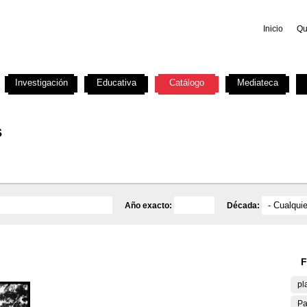
Inicio
Qu
Investigación
Educativa
Catálogo
Mediateca
s
Año exacto:
Década:
F
pl
Pa