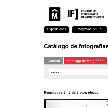
Exposiciones
Fotografías del CdF
Catálogo de fotografía
General
Catálogo de fotografías
Resultados
1
-
1
de
1
para
plazas