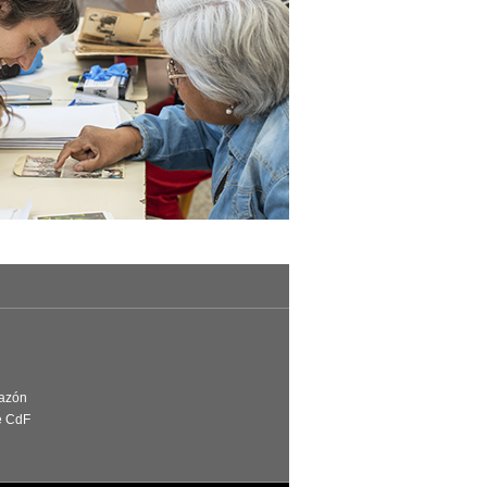
Razón
e CdF