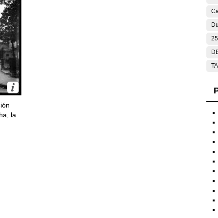
Ca
Du
25
DE
T
P
ción
ha, la