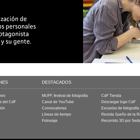
NES
DESTACADOS
nes
MUFF, festival de fotografía
CdF Tienda
as del CdF
Canal de YouTube
Descargar logo CdF
ión
Convocatorias
Escuelas de fotografía
Líneas de tiempo
Revista Sueño de la 
Fotoviaje
Recorrido 3D por Sed
a