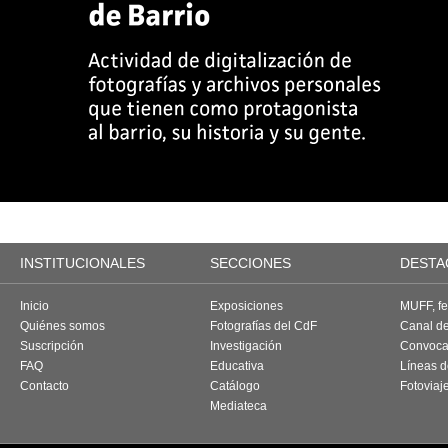
INSTITUCIONALES
SECCIONES
DESTA
Inicio
Exposiciones
MUFF, fes
Quiénes somos
Fotografías del CdF
Canal d
Suscripción
Investigación
Convoca
FAQ
Educativa
Líneas d
Contacto
Catálogo
Fotoviaj
Mediateca