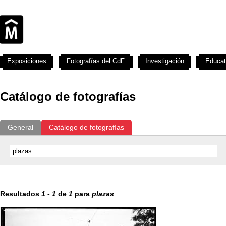
Exposiciones
Fotografías del CdF
Investigación
Educat
Catálogo de fotografías
General
Catálogo de fotografías
Resultados
1
-
1
de
1
para
plazas