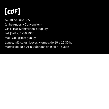
Av. 18 de Julio 885
(entre Andes y Convención)
CP 11100. Montevideo. Uruguay
Tel: [598 2] 1950 7960
Mail:
CdF@imm.gub.uy
Lunes, miércoles, jueves, viernes: de 10 a 19.30 h.
Martes: de 10 a 21 h. Sábados de 9.30 a 14.30 h.