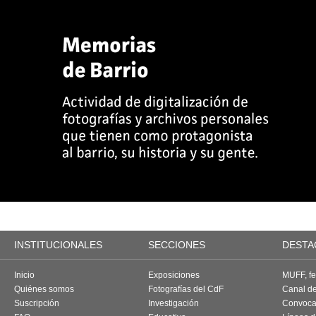
INSTITUCIONALES
SECCIONES
DESTA
Inicio
Exposiciones
MUFF, fes
Quiénes somos
Fotografías del CdF
Canal d
Suscripción
Investigación
Convoca