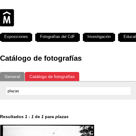
Exposiciones
Fotografías del CdF
Investigación
Educat
Catálogo de fotografías
General
Catálogo de fotografías
Resultados
1
-
1
de
1
para
plazas