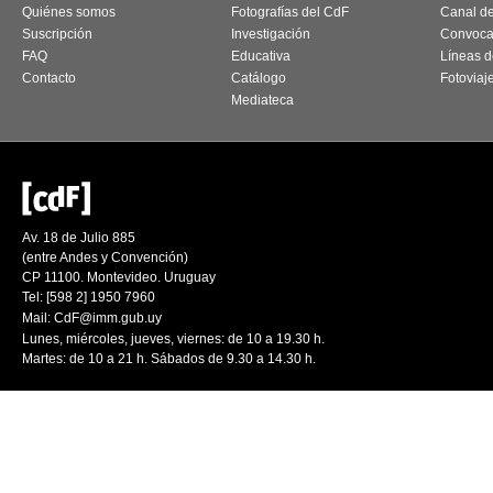
Quiénes somos
Fotografías del CdF
Canal d
Suscripción
Investigación
Convoca
FAQ
Educativa
Líneas d
Contacto
Catálogo
Fotoviaj
Mediateca
Av. 18 de Julio 885
(entre Andes y Convención)
CP 11100. Montevideo. Uruguay
Tel: [598 2] 1950 7960
Mail:
CdF@imm.gub.uy
Lunes, miércoles, jueves, viernes: de 10 a 19.30 h.
Martes: de 10 a 21 h. Sábados de 9.30 a 14.30 h.