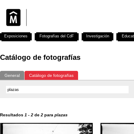
Exposiciones
Fotografías del CdF
Investigación
Educat
Catálogo de fotografías
General
Catálogo de fotografías
Resultados
1
-
2
de
2
para
plazas