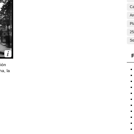
Ca
Ar
Pl
25
So
P
ción
ha, la