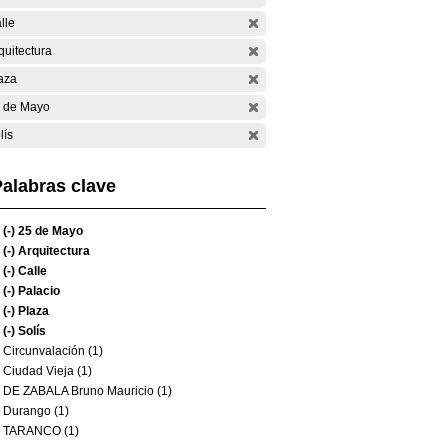
lle
quitectura
aza
 de Mayo
lís
alabras clave
(-)
25 de Mayo
(-)
Arquitectura
(-)
Calle
(-)
Palacio
(-)
Plaza
(-)
Solís
Circunvalación (1)
Ciudad Vieja (1)
DE ZABALA Bruno Mauricio (1)
Durango (1)
TARANCO (1)