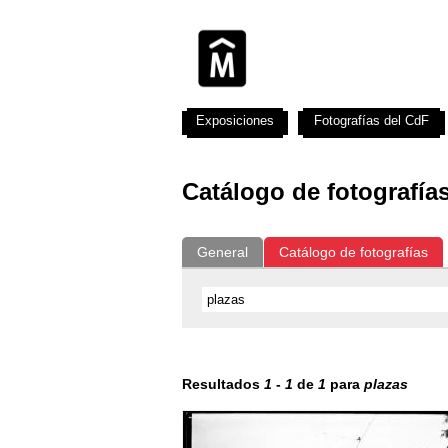
Exposiciones
Fotografías del CdF
Catálogo de fotografía
General
Catálogo de fotografías
Resultados
1
-
1
de
1
para
plazas