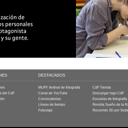
NES
DESTACADOS
nes
MUFF, festival de fotografía
CdF Tienda
as del CdF
Canal de YouTube
Descargar logo CdF
ión
Convocatorias
Escuelas de fotografía
Líneas de tiempo
Revista Sueño de la 
Fotoviaje
Recorrido 3D por Sed
a