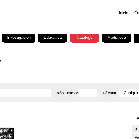
Inicio
Qu
Investigación
Educativa
Catálogo
Mediateca
s
Año exacto:
Década:
F
pl
Pa