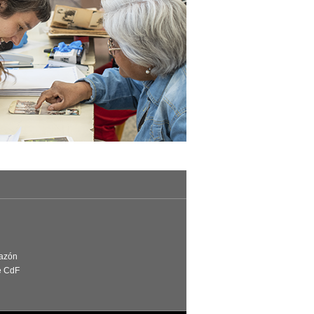
Razón
e CdF