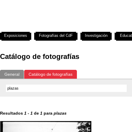
Exposiciones
Fotografías del CdF
Investigación
Educat
Catálogo de fotografías
General
Catálogo de fotografías
Resultados
1
-
1
de
1
para
plazas