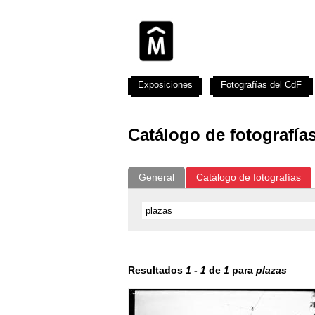
Exposiciones
Fotografías del CdF
Catálogo de fotografía
General
Catálogo de fotografías
Resultados
1
-
1
de
1
para
plazas