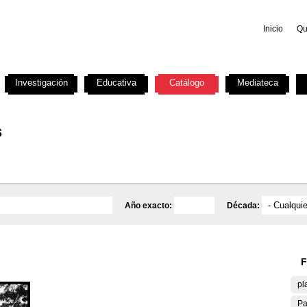
Inicio
Qu
Investigación
Educativa
Catálogo
Mediateca
s
Año exacto:
Década:
F
pl
Pa