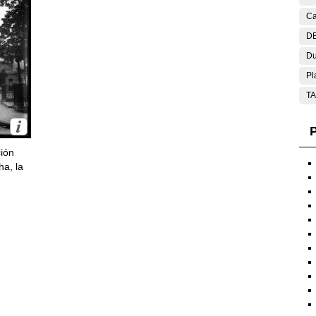
Ca
DE
Du
Pl
T
P
ción
ha, la