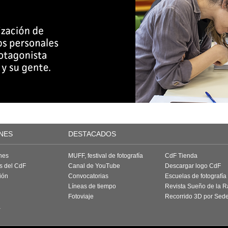
NES
DESTACADOS
nes
MUFF, festival de fotografía
CdF Tienda
as del CdF
Canal de YouTube
Descargar logo CdF
ión
Convocatorias
Escuelas de fotografía
Líneas de tiempo
Revista Sueño de la 
Fotoviaje
Recorrido 3D por Sed
a