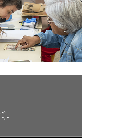
Razón
e CdF