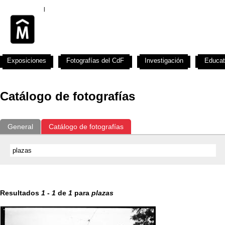
Exposiciones
Fotografías del CdF
Investigación
Educat
Catálogo de fotografías
General
Catálogo de fotografías
Resultados
1
-
1
de
1
para
plazas