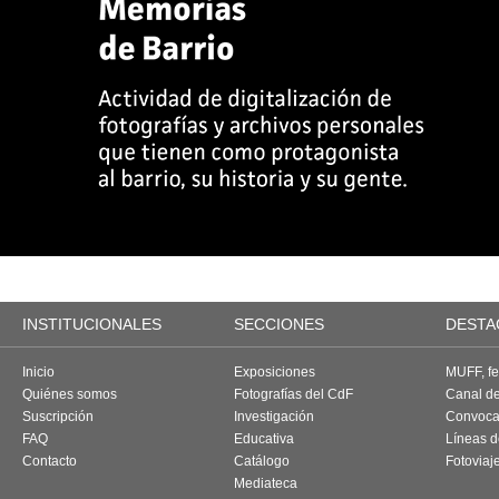
INSTITUCIONALES
SECCIONES
DESTA
Inicio
Exposiciones
MUFF, fes
Quiénes somos
Fotografías del CdF
Canal d
Suscripción
Investigación
Convoca
FAQ
Educativa
Líneas d
Contacto
Catálogo
Fotoviaj
Mediateca