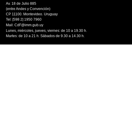
Av. 18 de Julio 885
(entre Andes y Convención)
CP 11100. Montevideo. Uruguay
Tel: [598 2] 1950 7960
Mail:
CdF@imm.gub.uy
Lunes, miércoles, jueves, viernes: de 10 a 19.30 h.
Martes: de 10 a 21 h. Sábados de 9.30 a 14.30 h.