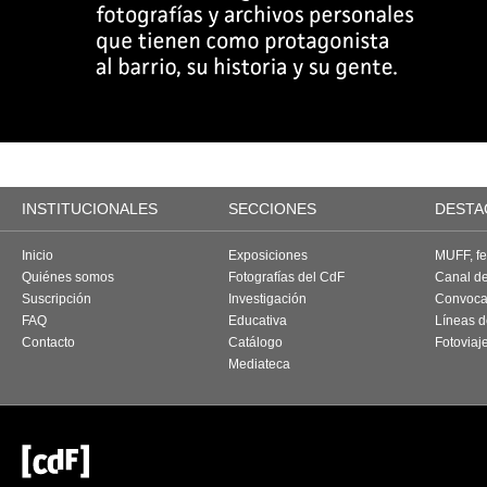
INSTITUCIONALES
SECCIONES
DESTA
Inicio
Exposiciones
MUFF, fes
Quiénes somos
Fotografías del CdF
Canal d
Suscripción
Investigación
Convoca
FAQ
Educativa
Líneas d
Contacto
Catálogo
Fotoviaj
Mediateca