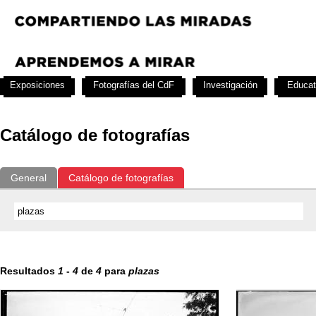
Exposiciones
Fotografías del CdF
Investigación
Educat
Catálogo de fotografías
General
Catálogo de fotografías
Resultados
1
-
4
de
4
para
plazas