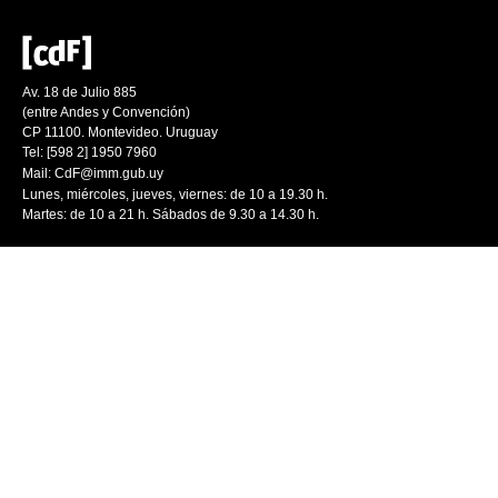
Av. 18 de Julio 885
(entre Andes y Convención)
CP 11100. Montevideo. Uruguay
Tel: [598 2] 1950 7960
Mail:
CdF@imm.gub.uy
Lunes, miércoles, jueves, viernes: de 10 a 19.30 h.
Martes: de 10 a 21 h. Sábados de 9.30 a 14.30 h.