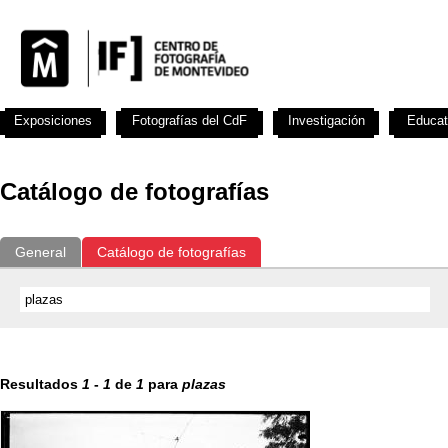
Exposiciones
Fotografías del CdF
Investigación
Educat
Catálogo de fotografías
General
Catálogo de fotografías
Resultados
1
-
1
de
1
para
plazas