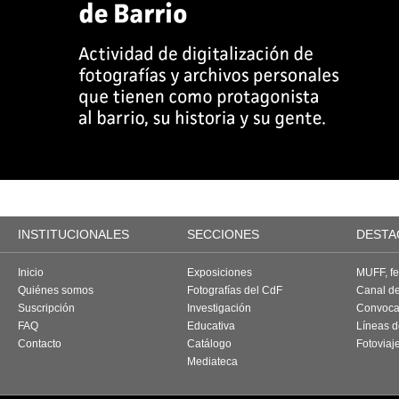
INSTITUCIONALES
SECCIONES
DESTA
Inicio
Exposiciones
MUFF, fes
Quiénes somos
Fotografías del CdF
Canal d
Suscripción
Investigación
Convoca
FAQ
Educativa
Líneas d
Contacto
Catálogo
Fotoviaj
Mediateca