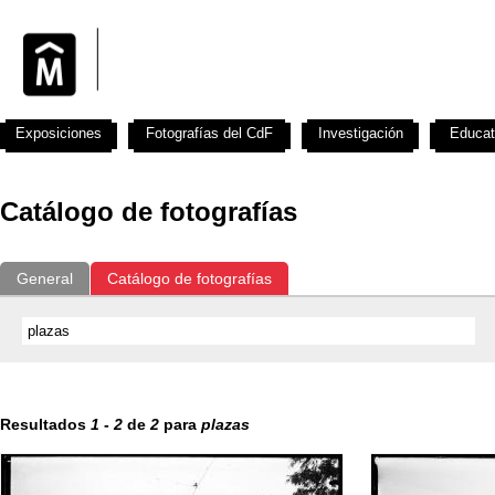
Exposiciones
Fotografías del CdF
Investigación
Educat
Catálogo de fotografías
General
Catálogo de fotografías
Resultados
1
-
2
de
2
para
plazas