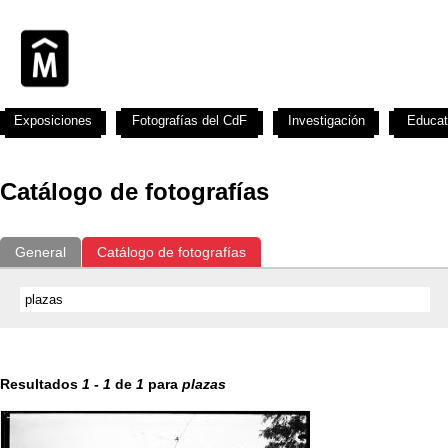
Exposiciones
Fotografías del CdF
Investigación
Educat
Catálogo de fotografías
General
Catálogo de fotografías
Resultados
1
-
1
de
1
para
plazas