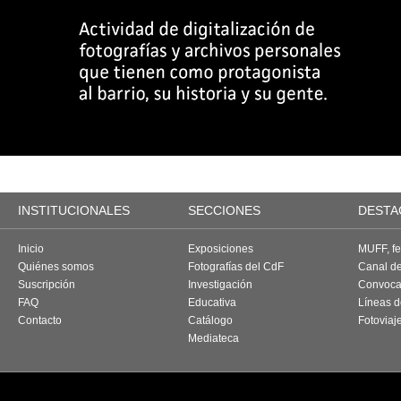
INSTITUCIONALES
SECCIONES
DESTA
Inicio
Exposiciones
MUFF, fes
Quiénes somos
Fotografías del CdF
Canal d
Suscripción
Investigación
Convoca
FAQ
Educativa
Líneas d
Contacto
Catálogo
Fotoviaj
Mediateca