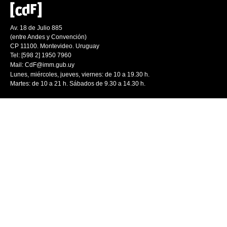
Av. 18 de Julio 885
(entre Andes y Convención)
CP 11100. Montevideo. Uruguay
Tel: [598 2] 1950 7960
Mail:
CdF@imm.gub.uy
Lunes, miércoles, jueves, viernes: de 10 a 19.30 h.
Martes: de 10 a 21 h. Sábados de 9.30 a 14.30 h.