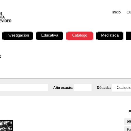
Inicio
Qu
Investigación
Educativa
Catálogo
Mediateca
s
Año exacto:
Década:
F
pl
Pa