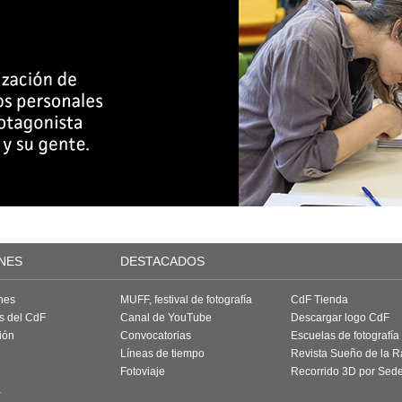
NES
DESTACADOS
nes
MUFF, festival de fotografía
CdF Tienda
as del CdF
Canal de YouTube
Descargar logo CdF
ión
Convocatorias
Escuelas de fotografía
Líneas de tiempo
Revista Sueño de la 
Fotoviaje
Recorrido 3D por Sed
a