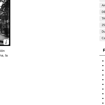
Ar
DE
T
25
Du
Ca
P
ción
ha, la