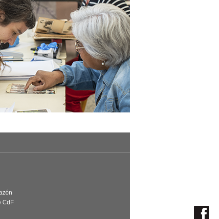
Razón
e CdF