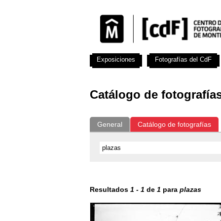
Exposiciones
Fotografías del CdF
Catálogo de fotografía
General
Catálogo de fotografías
Resultados
1
-
1
de
1
para
plazas