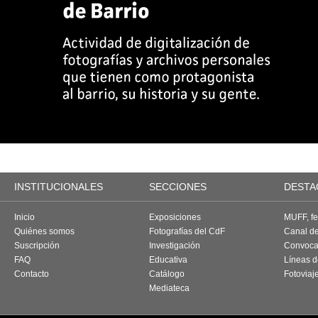
INSTITUCIONALES
SECCIONES
DESTA
Inicio
Exposiciones
MUFF, fes
Quiénes somos
Fotografías del CdF
Canal d
Suscripción
Investigación
Convoca
FAQ
Educativa
Líneas d
Contacto
Catálogo
Fotoviaj
Mediateca