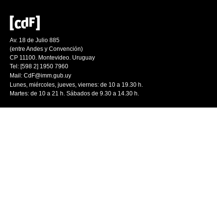
Av. 18 de Julio 885
(entre Andes y Convención)
CP 11100. Montevideo. Uruguay
Tel: [598 2] 1950 7960
Mail:
CdF@imm.gub.uy
Lunes, miércoles, jueves, viernes: de 10 a 19.30 h.
Martes: de 10 a 21 h. Sábados de 9.30 a 14.30 h.