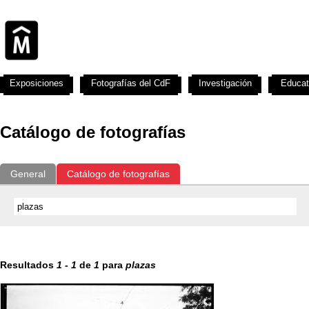
Exposiciones
Fotografías del CdF
Investigación
Educat
Catálogo de fotografías
General
Catálogo de fotografías
Resultados
1
-
1
de
1
para
plazas