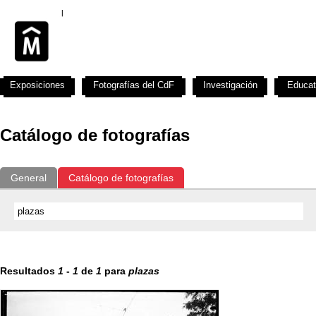
Exposiciones
Fotografías del CdF
Investigación
Educat
Catálogo de fotografías
General
Catálogo de fotografías
Resultados
1
-
1
de
1
para
plazas