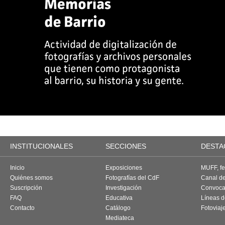
INSTITUCIONALES
SECCIONES
DESTA
Inicio
Exposiciones
MUFF, fes
Quiénes somos
Fotografías del CdF
Canal d
Suscripción
Investigación
Convoca
FAQ
Educativa
Líneas d
Contacto
Catálogo
Fotoviaj
Mediateca