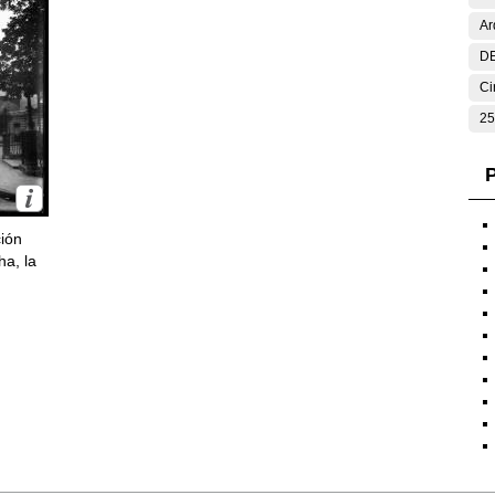
Ar
DE
Ci
25
P
ción
ha, la