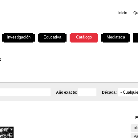
Inicio
Qu
Investigación
Educativa
Catálogo
Mediateca
s
Año exacto:
Década:
F
pl
Pa