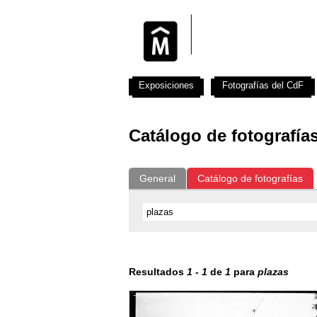
Exposiciones
Fotografías del CdF
Catálogo de fotografía
General
Catálogo de fotografías
Resultados
1
-
1
de
1
para
plazas