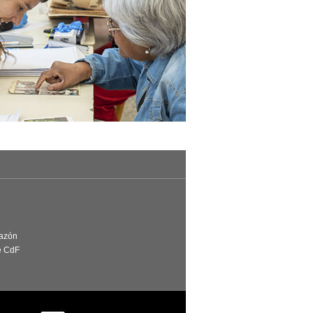
Razón
e CdF