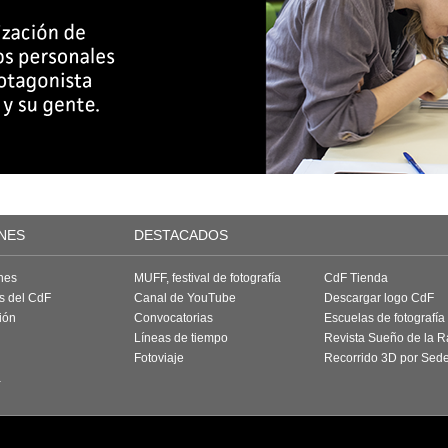
NES
DESTACADOS
nes
MUFF, festival de fotografía
CdF Tienda
as del CdF
Canal de YouTube
Descargar logo CdF
ión
Convocatorias
Escuelas de fotografía
Líneas de tiempo
Revista Sueño de la 
Fotoviaje
Recorrido 3D por Sed
a